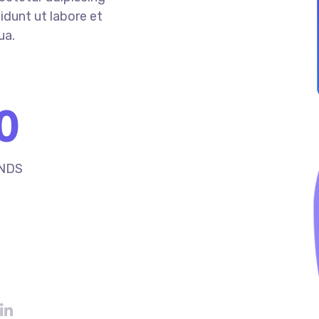
idunt ut labore et
ua.
0
NDS